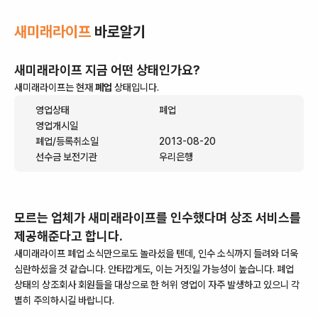
새미래라이프
바로알기
새미래라이프
지금 어떤 상태인가요?
새미래라이프
는 현재
폐업
상태입니다.
영업상태
폐업
영업개시일
폐업/등록취소일
2013-08-20
선수금 보전기관
우리은행
모르는 업체가
새미래라이프
를 인수했다며 상조 서비스를
제공해준다고 합니다.
새미래라이프
폐업 소식만으로도 놀라셨을 텐데, 인수 소식까지 들려와 더욱
심란하셨을 것 같습니다. 안타깝게도, 이는 거짓일 가능성이 높습니다.
폐업
상태의 상조회사 회원들을 대상으로 한 허위 영업이 자주 발생하고 있으니 각
별히 주의하시길 바랍니다.