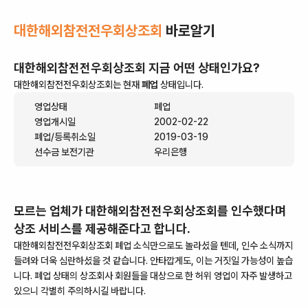
대한해외참전전우회상조회
바로알기
대한해외참전전우회상조회
지금 어떤 상태인가요?
대한해외참전전우회상조회
는 현재
폐업
상태입니다.
영업상태
폐업
영업개시일
2002-02-22
폐업/등록취소일
2019-03-19
선수금 보전기관
우리은행
모르는 업체가
대한해외참전전우회상조회
를 인수했다며
상조 서비스를 제공해준다고 합니다.
대한해외참전전우회상조회
폐업 소식만으로도 놀라셨을 텐데, 인수 소식까지
들려와 더욱 심란하셨을 것 같습니다. 안타깝게도, 이는 거짓일 가능성이 높습
니다.
폐업
상태의 상조회사 회원들을 대상으로 한 허위 영업이 자주 발생하고
있으니 각별히 주의하시길 바랍니다.