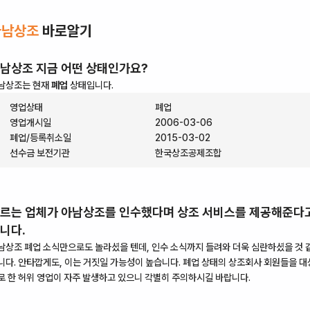
아남상조
바로알기
남상조
지금 어떤 상태인가요?
남상조
는 현재
폐업
상태입니다.
영업상태
폐업
영업개시일
2006-03-06
폐업/등록취소일
2015-03-02
선수금 보전기관
한국상조공제조합
르는 업체가
아남상조
를 인수했다며 상조 서비스를 제공해준다
니다.
남상조
폐업 소식만으로도 놀라셨을 텐데, 인수 소식까지 들려와 더욱 심란하셨을 것 
니다. 안타깝게도, 이는 거짓일 가능성이 높습니다.
폐업
상태의 상조회사 회원들을 대
로 한 허위 영업이 자주 발생하고 있으니 각별히 주의하시길 바랍니다.